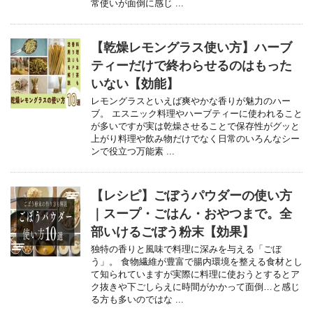
常使いが面倒に感じ ...
【乾燥レモングラス使い方】ハーブ
ティーだけで終わらせるのはもった
いない【効能】
レモングラスといえば爽やかな香りが魅力のハー
ブ。 エスニック料理やハーブティーに使われること
が多いですが実は乾燥させることで保存性がグッと
上がり料理や飲み物だけでなく日常のいろんなシー
ンで役立つ万能素 ...
【レシピ】ごぼうパウダーの使い方
｜スープ・ごはん・おやつまで。全
部いけるごぼう粉末【効果】
独特の香りと風味で料理に深みを与える「ごぼ
う」。 食物繊維が豊富で腸内環境を整える食材とし
て知られていますが実際に料理に使おうとするとア
ク抜きや下ごしらえに時間がかかって面倒…と感じ
る方も多いのではな ...