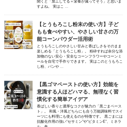
聞くと「加工してる＝栄養が減ってそう」と思いま
すよね。 実はこ ...
【とうもろこし粉末の使い方】子ど
もも食べやすい、やさしい甘さの万
能コーンパウダー活用術
とうもろこしのやさしい甘みと香ばしさをそのまま
楽しめる「とうもろこし粉」。 粉砕すれば余分な添
加物のない安心・安全なコーンフラワーやコーンミ
ールを自宅で手作りできます。 実はこのとうもろこ
し粉、パンや ...
【黒ゴマペーストの使い方】効能を
意識する人ほどハマる、無理なく習
慣化する簡単アイデア
香ばしい香りと濃厚なコクが魅力の「黒ごまペース
ト」。 和風・洋風どちらにも合う万能調味料でスイ
ーツにも料理にも使えるのが特徴です。 黒ごまには
抗酸化作用の強い“セサミン”や“ビタミンE”、ミネラ
ル、食 ...