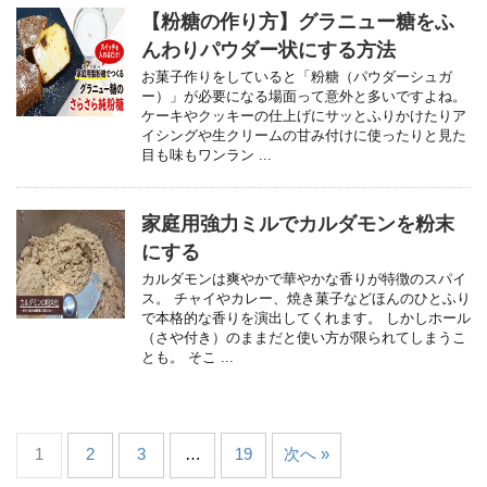
【粉糖の作り方】グラニュー糖をふ
んわりパウダー状にする方法
お菓子作りをしていると「粉糖（パウダーシュガ
ー）」が必要になる場面って意外と多いですよね。
ケーキやクッキーの仕上げにサッとふりかけたりア
イシングや生クリームの甘み付けに使ったりと見た
目も味もワンラン ...
家庭用強力ミルでカルダモンを粉末
にする
カルダモンは爽やかで華やかな香りが特徴のスパイ
ス。 チャイやカレー、焼き菓子などほんのひとふり
で本格的な香りを演出してくれます。 しかしホール
（さや付き）のままだと使い方が限られてしまうこ
とも。 そこ ...
1
2
3
…
19
次へ »