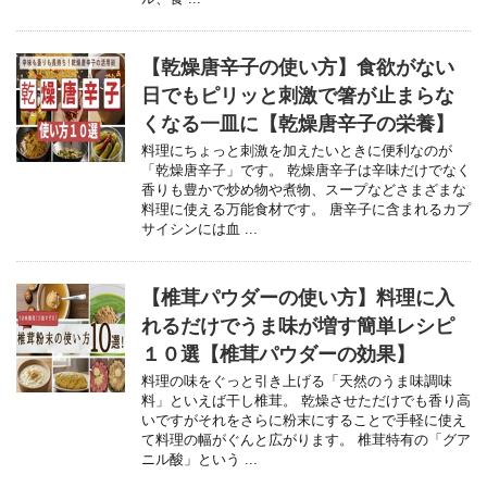
【乾燥唐辛子の使い方】食欲がない
日でもピリッと刺激で箸が止まらな
くなる一皿に【乾燥唐辛子の栄養】
料理にちょっと刺激を加えたいときに便利なのが
「乾燥唐辛子」です。 乾燥唐辛子は辛味だけでなく
香りも豊かで炒め物や煮物、スープなどさまざまな
料理に使える万能食材です。 唐辛子に含まれるカプ
サイシンには血 ...
【椎茸パウダーの使い方】料理に入
れるだけでうま味が増す簡単レシピ
１０選【椎茸パウダーの効果】
料理の味をぐっと引き上げる「天然のうま味調味
料」といえば干し椎茸。 乾燥させただけでも香り高
いですがそれをさらに粉末にすることで手軽に使え
て料理の幅がぐんと広がります。 椎茸特有の「グア
ニル酸」という ...