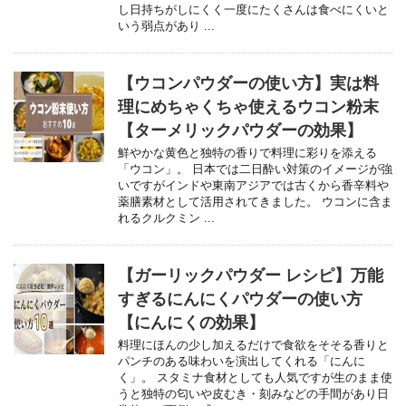
し日持ちがしにくく一度にたくさんは食べにくいと
いう弱点があり ...
【ウコンパウダーの使い方】実は料
理にめちゃくちゃ使えるウコン粉末
【ターメリックパウダーの効果】
鮮やかな黄色と独特の香りで料理に彩りを添える
「ウコン」。 日本では二日酔い対策のイメージが強
いですがインドや東南アジアでは古くから香辛料や
薬膳素材として活用されてきました。 ウコンに含ま
れるクルクミン ...
【ガーリックパウダー レシピ】万能
すぎるにんにくパウダーの使い方
【にんにくの効果】
料理にほんの少し加えるだけで食欲をそそる香りと
パンチのある味わいを演出してくれる「にんに
く」。 スタミナ食材としても人気ですが生のまま使
うと独特の匂いや皮むき・刻みなどの手間があり日