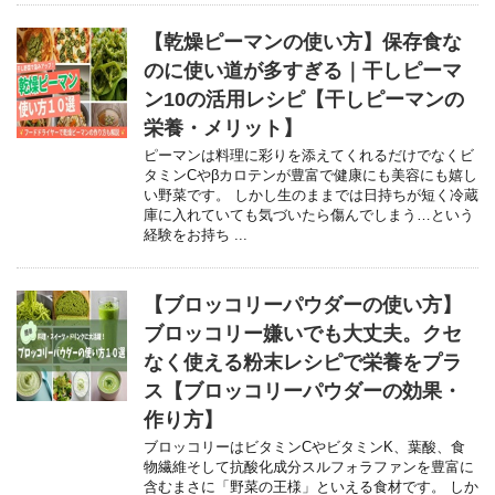
【乾燥ピーマンの使い方】保存食な
のに使い道が多すぎる｜干しピーマ
ン10の活用レシピ【干しピーマンの
栄養・メリット】
ピーマンは料理に彩りを添えてくれるだけでなくビ
タミンCやβカロテンが豊富で健康にも美容にも嬉し
い野菜です。 しかし生のままでは日持ちが短く冷蔵
庫に入れていても気づいたら傷んでしまう…という
経験をお持ち ...
【ブロッコリーパウダーの使い方】
ブロッコリー嫌いでも大丈夫。クセ
なく使える粉末レシピで栄養をプラ
ス【ブロッコリーパウダーの効果・
作り方】
ブロッコリーはビタミンCやビタミンK、葉酸、食
物繊維そして抗酸化成分スルフォラファンを豊富に
含むまさに「野菜の王様」といえる食材です。 しか