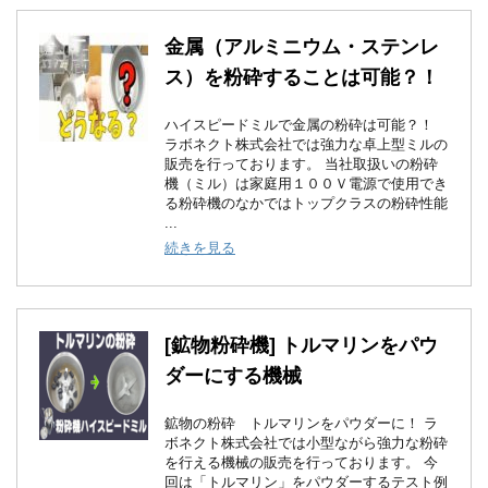
金属（アルミニウム・ステンレ
ス）を粉砕することは可能？！
ハイスピードミルで金属の粉砕は可能？！
ラボネクト株式会社では強力な卓上型ミルの
販売を行っております。 当社取扱いの粉砕
機（ミル）は家庭用１００Ｖ電源で使用でき
る粉砕機のなかではトップクラスの粉砕性能
...
続きを見る
[鉱物粉砕機] トルマリンをパウ
ダーにする機械
鉱物の粉砕 トルマリンをパウダーに！ ラ
ボネクト株式会社では小型ながら強力な粉砕
を行える機械の販売を行っております。 今
回は「トルマリン」をパウダーするテスト例