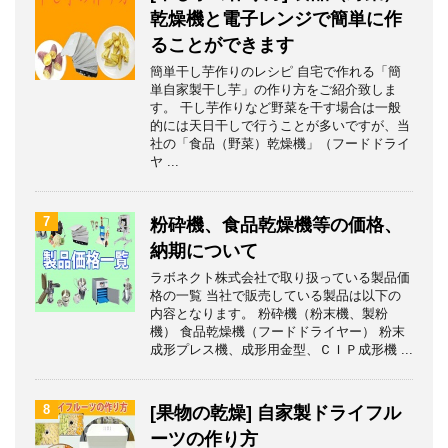
乾燥機と電子レンジで簡単に作
ることができます
簡単干し芋作りのレシピ 自宅で作れる「簡
単自家製干し芋」の作り方をご紹介致しま
す。 干し芋作りなど野菜を干す場合は一般
的には天日干しで行うことが多いですが、当
社の「食品（野菜）乾燥機」（フードドライ
ヤ ...
7
粉砕機、食品乾燥機等の価格、
納期について
ラボネクト株式会社で取り扱っている製品価
格の一覧 当社で販売している製品は以下の
内容となります。 粉砕機（粉末機、製粉
機） 食品乾燥機（フードドライヤー） 粉末
成形プレス機、成形用金型、ＣＩＰ成形機 ...
8
[果物の乾燥] 自家製ドライフル
ーツの作り方