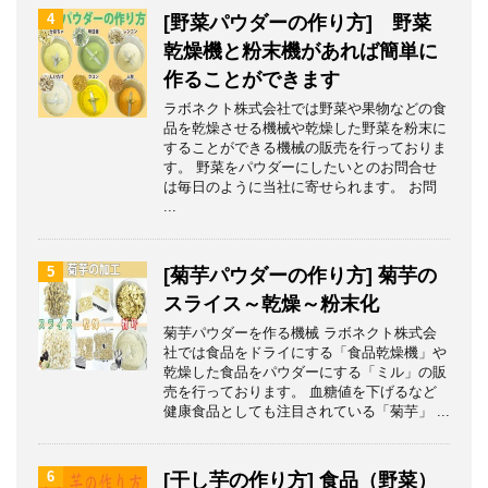
4
[野菜パウダーの作り方] 野菜
乾燥機と粉末機があれば簡単に
作ることができます
ラボネクト株式会社では野菜や果物などの食
品を乾燥させる機械や乾燥した野菜を粉末に
することができる機械の販売を行っておりま
す。 野菜をパウダーにしたいとのお問合せ
は毎日のように当社に寄せられます。 お問
...
5
[菊芋パウダーの作り方] 菊芋の
スライス～乾燥～粉末化
菊芋パウダーを作る機械 ラボネクト株式会
社では食品をドライにする「食品乾燥機」や
乾燥した食品をパウダーにする「ミル」の販
売を行っております。 血糖値を下げるなど
健康食品としても注目されている「菊芋」 ...
6
[干し芋の作り方] 食品（野菜）