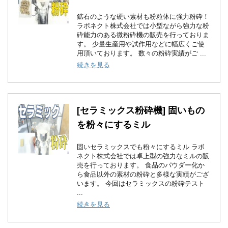
鉱石のような硬い素材も粉粒体に強力粉砕！
ラボネクト株式会社では小型ながら強力な粉
砕能力のある微粉砕機の販売を行っておりま
す。 少量生産用や試作用などに幅広くご使
用頂いております。 数々の粉砕実績がご ...
続きを見る
[セラミックス粉砕機] 固いもの
を粉々にするミル
固いセラミックスでも粉々にするミル ラボ
ネクト株式会社では卓上型の強力なミルの販
売を行っております。 食品のパウダー化か
ら食品以外の素材の粉砕と多様な実績がござ
います。 今回はセラミックスの粉砕テスト
...
続きを見る