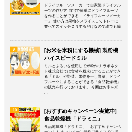
ドライフルーツメーカーで自家製ドライフル
ーツの作り方 自宅で簡単にドライフルーツ
を作ることができる「ドライフルーツメーカ
ー」 使い方は果物をスライスしてトレーに
並べてスイッチＯＮするだけなので誰でも簡
...
9
[お米を米粉にする機械] 製粉機
ハイスピードミル
ミルとふるいを使用して米粉作り ラボネク
ト株式会社では食材を粉末にすることができ
る「ミル」や野菜、果物を干し野菜、ドライ
フルーツにすることができる「食品乾燥機」
の販売を行っております。 今回はお米を米
...
10
[おすすめキャンペーン実施中]
食品乾燥機「ドラミニ」
食品乾燥機「ドラミニ」 おすすめキャンペ
ーン！！ キャンペーン特別プライスでご提