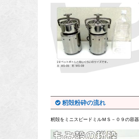
籾殻粉砕の流れ
籾殻をミニスピードミルＭＳ－０９の容器