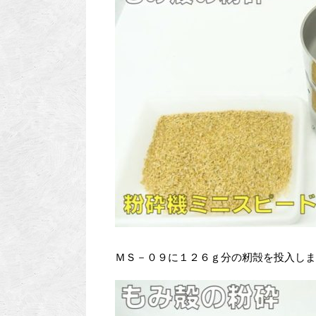
ＭＳ－０９に１２６ｇ分の籾殻を投入しま