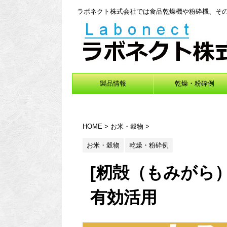
ラボネクト株式会社では食品乾燥機や粉砕機、そ
製品情報
乾燥・粉砕例
HOME
>
お米・穀物
>
お米・穀物
乾燥・粉砕例
[籾殻（もみがら
有効活用