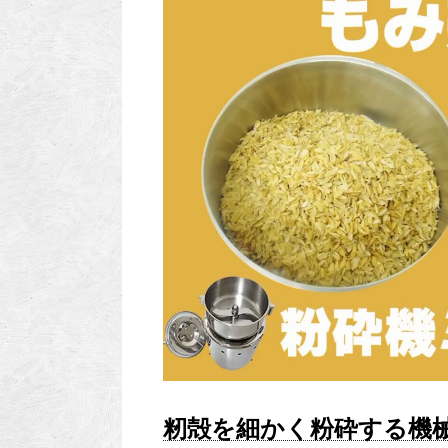
籾殻を細かく粉砕する機