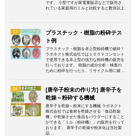
です。 小型ですが家電量販店などで販売さ
れている家庭用のミルと比較すると数倍以上
...
13
プラスチック・樹脂の粉砕テス
ト例
プラスチック・樹脂を卓上型粉砕機で破砕！
ラボネクト株式会社では１００Ｖコンセント
で使用できる卓上型の強力な粉砕機の販売を
行っております。 樹脂の成分分析・検査の
ために粉砕を行ったり、リサイクル用に破 ...
14
[唐辛子粉末の作り方] 唐辛子を
乾燥～粉砕する機械
唐辛子を乾燥～粉末にする機械 ラボネクト
株式会社では食材を乾燥させる「食品乾燥
機」や乾燥させた食品をパウダーにすること
ができる「ミル（粉砕機）」の販売を行って
おります。 唐辛子の乾燥や粉末化は当社製
品 ...