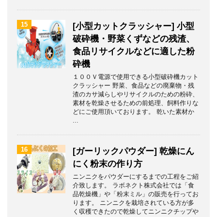
15
[小型カットクラッシャー] 小型
破砕機・野菜くずなどの残渣、
食品リサイクルなどに適した粉
砕機
１００Ｖ電源で使用できる小型破砕機カット
クラッシャー 野菜、食品などの廃棄物・残
渣のカサ減らしやリサイクルのための粉砕、
素材を乾燥させるための前処理、飼料作りな
どにご使用頂いております。 乾いた素材か
...
16
[ガーリックパウダー] 乾燥にん
にく粉末の作り方
ニンニクをパウダーにするまでの工程をご紹
介致します。 ラボネクト株式会社では「食
品乾燥機」や「粉末ミル」の販売を行ってお
ります。 ニンニクを栽培されている方が多
く収穫できたので乾燥してニンニクチップや