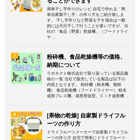
ることができます
簡単干し芋作りのレシピ 自宅で作れる「簡
単自家製干し芋」の作り方をご紹介致しま
す。 干し芋作りなど野菜を干す場合は一般
的には天日干しで行うことが多いですが、当
社の「食品（野菜）乾燥機」（フードドライ
ヤ ...
7
粉砕機、食品乾燥機等の価格、
納期について
ラボネクト株式会社で取り扱っている製品価
格の一覧 当社で販売している製品は以下の
内容となります。 粉砕機（粉末機、製粉
機） 食品乾燥機（フードドライヤー） 粉末
成形プレス機、成形用金型、ＣＩＰ成形機 ...
8
[果物の乾燥] 自家製ドライフル
ーツの作り方
ドライフルーツメーカーで自家製ドライフル
ーツの作り方 自宅で簡単にドライフルーツ