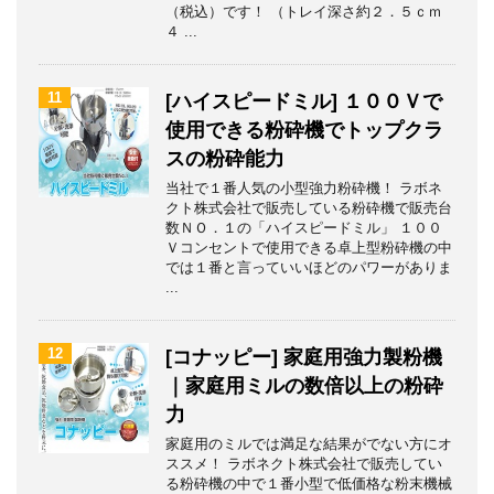
（税込）です！ （トレイ深さ約２．５ｃｍ
４ ...
11
[ハイスピードミル] １００Ｖで
使用できる粉砕機でトップクラ
スの粉砕能力
当社で１番人気の小型強力粉砕機！ ラボネ
クト株式会社で販売している粉砕機で販売台
数ＮＯ．１の「ハイスピードミル」 １００
Ｖコンセントで使用できる卓上型粉砕機の中
では１番と言っていいほどのパワーがありま
...
12
[コナッピー] 家庭用強力製粉機
｜家庭用ミルの数倍以上の粉砕
力
家庭用のミルでは満足な結果がでない方にオ
ススメ！ ラボネクト株式会社で販売してい
る粉砕機の中で１番小型で低価格な粉末機械