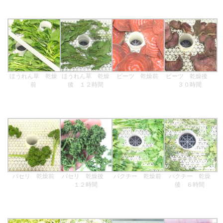
ほうれん草 乾燥
ほうれん草 乾燥
ビーツ 乾燥前
ビーツ 乾燥後
前
後 １２時間
３０時間
パセリ 乾燥前
パセリ 乾燥後
パクチー 乾燥前
パクチー 乾燥
１２時間
後 ６時間