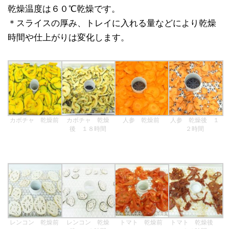
乾燥温度は６０℃乾燥です。
＊スライスの厚み、トレイに入れる量などにより乾燥
時間や仕上がりは変化します。
カボチャ 乾燥前
カボチャ 乾燥
人参 乾燥前
人参 乾燥後 １
後 １８時間
２時間
レンコン 乾燥前
レンコン 乾燥
トマト 乾燥前
トマト 乾燥後