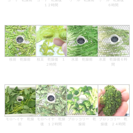
１２時間
６時間
枝前 乾燥前
枝豆 乾燥後 １
水菜 乾燥前
水菜 乾燥後６時
２時間
間
モロヘイヤ 乾燥
モロヘイヤ 乾燥
ブロッコリー 乾
ブロッコリー 乾
前
後 １２時間
燥前
燥後 ２４時間