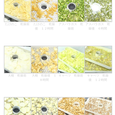
たけのこ 乾燥前
たけのこ 乾燥
アスパラガス 乾
アスパラガス 乾
後 １２時間
燥前
燥後 ６時間
大根 乾燥前
大根 乾燥後 １
キャベツ 乾燥前
キャベツ 乾燥
８時間
後 １２時間