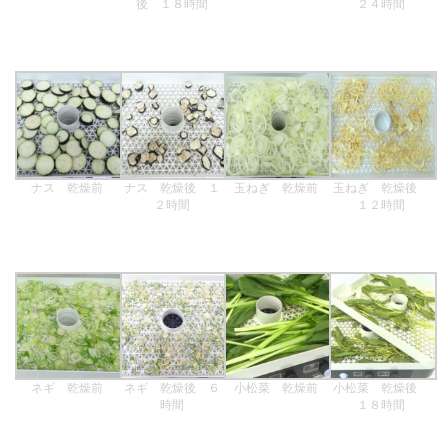
後 １８時間
２４時間
ナス 乾燥前
ナス 乾燥後 １
玉ねぎ 乾燥前
玉ねぎ 乾燥後
２時間
１２時間
ネギ 乾燥前
ネギ 乾燥後 ６
小松菜 乾燥前
小松菜 乾燥後
時間
１８時間