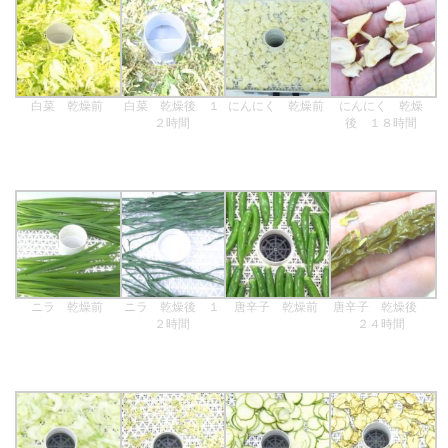
白菜 乾燥前
白菜 乾燥後 １
にんにく 乾燥前
にんにく 乾燥
２時間
後 １８時間
ニラ 乾燥前
ニラ 乾燥後 １
唐辛子 乾燥前
唐辛子 乾燥後
２時間
２４時間