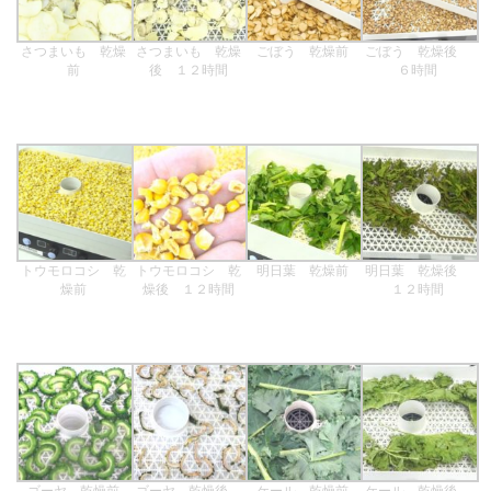
さつまいも 乾燥
さつまいも 乾燥
ごぼう 乾燥前
ごぼう 乾燥後
前
後 １２時間
６時間
トウモロコシ 乾
トウモロコシ 乾
明日葉 乾燥前
明日葉 乾燥後
燥前
燥後 １２時間
１２時間
ゴーヤ 乾燥前
ゴーヤ 乾燥後
ケール 乾燥前
ケール 乾燥後